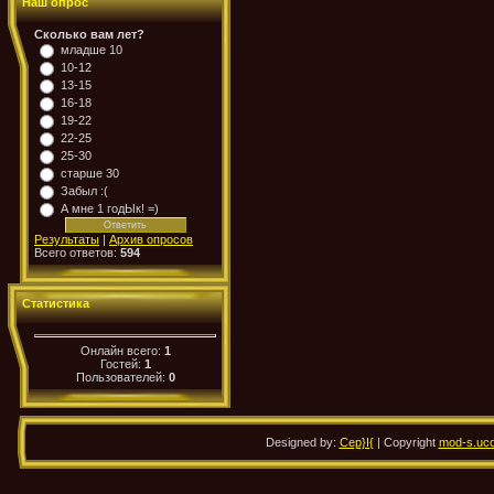
Наш опрос
Сколько вам лет?
младше 10
10-12
13-15
16-18
19-22
22-25
25-30
старше 30
Забыл :(
А мне 1 годЫк! =)
Результаты
|
Архив опросов
Всего ответов:
594
Статистика
Онлайн всего:
1
Гостей:
1
Пользователей:
0
Designed by:
Cep}I{
| Copyright
mod-s.uco