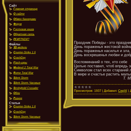
Сайт
Г
лавная страница
О
сайте
О
бмен баннерами
Ф
орум
Г
остевая книга
О
братная связь
П
ОИГРАЕМ?
Праздник Победы - это праздни
Файлы
День пораженья жестокой войн
3D
-модели
День пораженья насилья и зла,
C
ounter-Strike 1.6
День воскрешенья любви и доб
C
rashDay
Воспоминаний о тех, кто себе
F
lash-игры
Целью поставил, чтоб впредь э
M
edievil 2 Total War
Символом стал всех стараний 
R
ome Total War
В мире и счастье растить мал
S
ilent Storm
Т. Маршал
S
ilent Storm Часовые
S
trohghold Crusader
Просмотров:
1937
|
Добавил:
Cep}I{
|
О
бои
Р
азное
Статьи
C
ounter-Strike 1.6
C
rashDay
S
ilent Storm Часовые