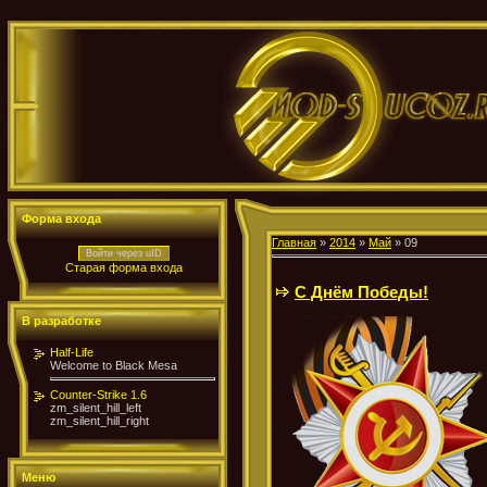
Форма входа
Главная
»
2014
»
Май
»
09
Войти через uID
Старая форма входа
С Днём Победы!
В разработке
Half-Life
Welcome to Black Mesa
Counter-Strike 1.6
zm_silent_hill_left
zm_silent_hill_right
Меню