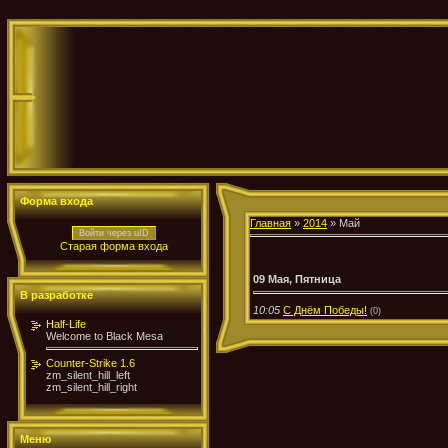
Форма входа
Главная
»
2014
»
Май
Войти через uID
Старая форма входа
09 Мая, Пятница
В разработке
10:05
С Днём Победы!
(0)
Half-Life
Welcome to Black Mesa
Counter-Strike 1.6
zm_silent_hill_left
zm_silent_hill_right
Меню