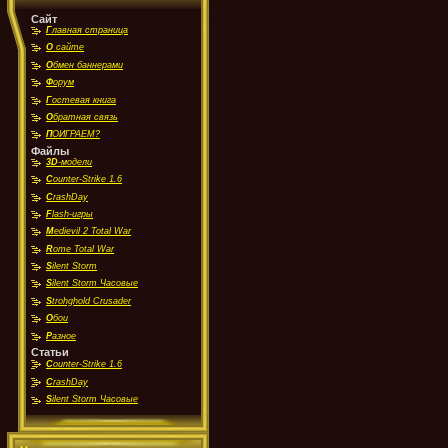
Сайт
Г
лавная страница
О
сайте
О
бмен баннерами
Ф
орум
Г
остевая книга
О
братная связь
П
ОИГРАЕМ?
Файлы
3D
-модели
C
ounter-Strike 1.6
C
rashDay
F
lash-игры
M
edievil 2 Total War
R
ome Total War
S
ilent Storm
S
ilent Storm Часовые
S
trohghold Crusader
О
бои
Р
азное
Статьи
C
ounter-Strike 1.6
C
rashDay
S
ilent Storm Часовые