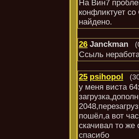
На Вин7 пробле
конфликтует со 
найдено.
26
Janckman
(
Ссыль неработ
25
psihopol
(3
у меня виста 64
загрузка,допол
2048,перезагру
пошёл,а вот час
скачивал то ж
спасибо