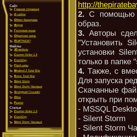
http://thepirat
Сайт
Г
лавная страница
2.
С помощью 
О
сайте
О
бмен баннерами
образ.
Ф
орум
3.
Авторы сдела
Г
остевая книга
О
братная связь
"Установить S
П
ОИГРАЕМ?
Файлы
установки Sile
3D
-модели
C
ounter-Strike 1.6
только в папке "
C
rashDay
F
lash-игры
4.
Также, с вме
M
edievil 2 Total War
R
ome Total War
Для запуска ред
S
ilent Storm
S
ilent Storm Часовые
Скачанные файл
S
trohghold Crusader
открыть при пом
О
бои
Р
азное
- MSSQL Deskto
Статьи
C
ounter-Strike 1.6
- Silent Storm
C
rashDay
S
ilent Storm Часовые
- Silent Storm 