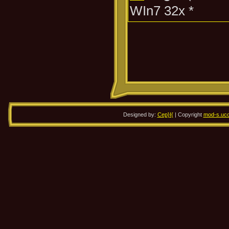
WIn7 32x *
Designed by:
Cep}I{
| Copyright
mod-s.uco