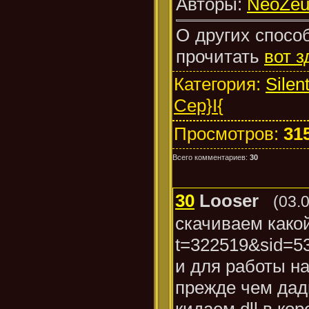
Авторы:
NeoZeu
О других спосо
прочитать
вот з
Категория
:
Silen
Cep}I{
Просмотров
:
31
Всего комментариев
:
30
30
Looser
(03.
скачиваем какой
t=322519&sid=5
и для работы на 
прежде чем дад
кидаем dll в ко