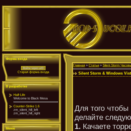
Форма входа
Главная
»
Статьи
»
Silent Storm Часов
Войти через uID
Старая форма входа
Silent Storm & Windows Vis
В разработке
Half-Life
Welcome to Black Mesa
Для того чтобы
Counter-Strike 1.6
zm_silent_hill_left
zm_silent_hill_right
делайте следу
1.
Качаете торр
Меню