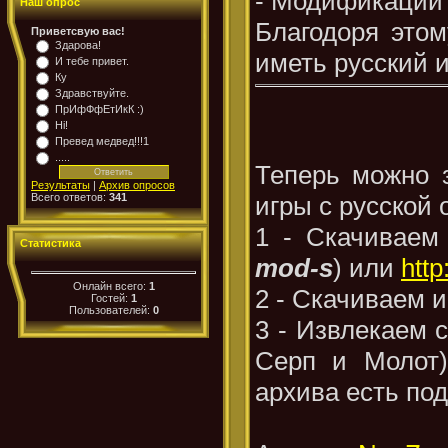
- Модификации и
Наш опрос
Благодоря этом
Приветсвую вас!
Здарова!
иметь русский и
И тебе привет.
Ку
Здравствуйте.
ПрИфФфЕтИкК :)
Hi!
Превед медвед!!!1
.....
Теперь можно 
Результаты
|
Архив опросов
Всего ответов:
341
игры с русской 
1 - Скачиваем 
Статистика
mod-s
) или
http
Онлайн всего:
1
2 - Скачиваем 
Гостей:
1
Пользователей:
0
3 - Извлекаем с
Серп и Молот)
архива есть под