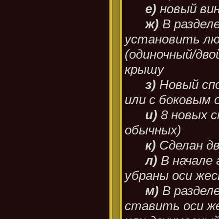
е)
новый вин
ж)
В раздел
установить люк
(одиночный/дво
крышу
з)
Новый спо
или с боковым 
и)
8 новых с
обычных)
к)
Сделан д
л)
В начале 
убраны оси же
м)
В раздел
ставить оси ж