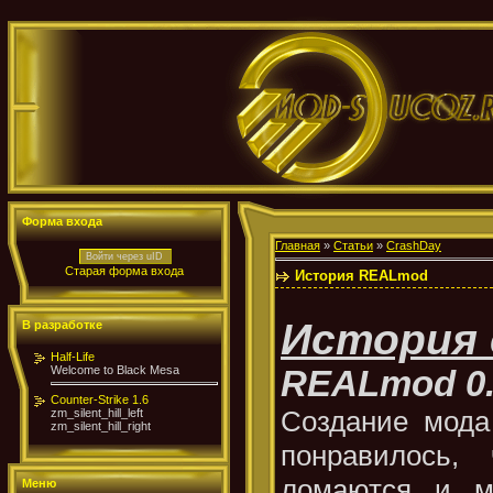
Форма входа
Главная
»
Статьи
»
CrashDay
Войти через uID
Старая форма входа
История REALmod
История 
В разработке
Half-Life
Welcome to Black Mesa
REALmod 0
Counter-Strike 1.6
Создание мода 
zm_silent_hill_left
zm_silent_hill_right
понравилось
ломаются и м
Меню