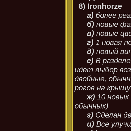
8) Ironhorze
а)
более ре
б)
новые ф
в)
новые цве
г)
1 новая п
д)
новый вин
е)
В раздел
идет выбор воз
двойные, обычн
рогов на крышу
ж)
10 новых 
обычных)
з)
Сделан д
и)
Все улуч