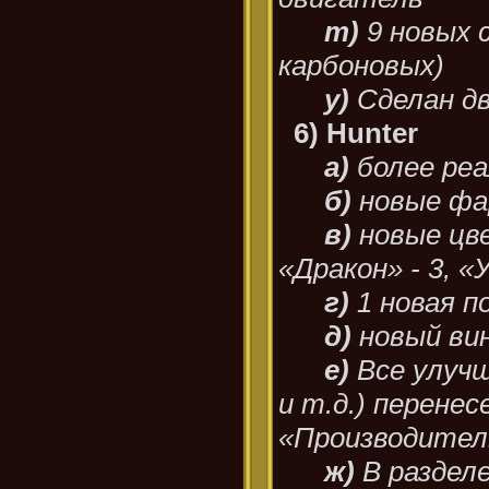
т)
9 новых с
карбоновых)
у)
Сделан д
6) Hunter
а)
более ре
б)
новые ф
в)
новые цве
«Дракон» - 3, «
г)
1 новая п
д)
новый вин
е)
Все улучш
и т.д.) перенес
«Производите
ж)
В раздел