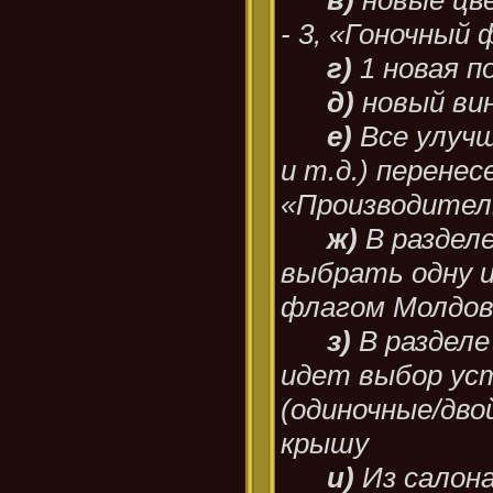
в)
новые цв
- 3, «Гоночный ф
г)
1 новая п
д)
новый вин
е)
Все улучш
и т.д.) перенес
«Производите
ж)
В раздел
выбрать одну из
флагом Молдов
з)
В разделе
идет выбор уст
(одиночные/дво
крышу
и)
Из салон