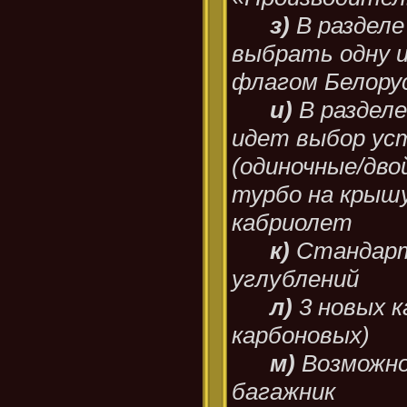
з)
В разделе
выбрать одну из
флагом Белору
и)
В раздел
идет выбор уст
(одиночные/дво
турбо на крышу
кабриолет
к)
Стандарт
углублений
л)
3 новых к
карбоновых)
м)
Возможно
багажник