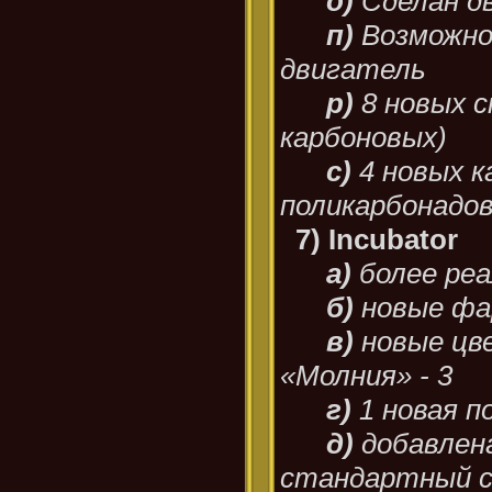
о)
Сделан д
п)
Возможно
двигатель
р)
8 новых с
карбоновых)
с)
4 новых к
поликарбонадо
7) Incubator
а)
более ре
б)
новые ф
в)
новые цве
«Молния» - 3
г)
1 новая п
д)
добавлен
стандартный с