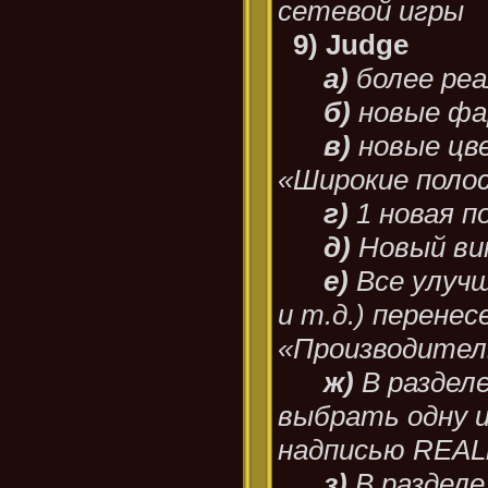
сетевой игры
9) Judge
а)
более ре
б)
новые ф
в)
новые цве
«Широкие полос
г)
1 новая п
д)
Новый ви
е)
Все улучш
и т.д.) перенес
«Производите
ж)
В раздел
выбрать одну из
надписью REAL
з)
В раздел