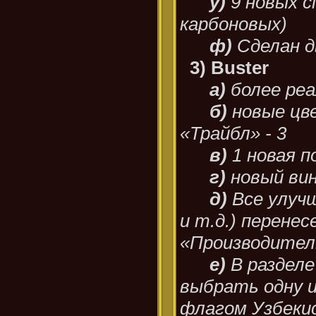
у)
9 новых с
карбоновых)
ф)
Сделан д
3) Buster
а)
более ре
б)
новые цве
«Трайбл» - 3
в)
1 новая п
г)
новый ви
д)
Все улучш
и т.д.) перенес
«Производите
е)
В раздел
выбрать одну из
флагом Узбеки