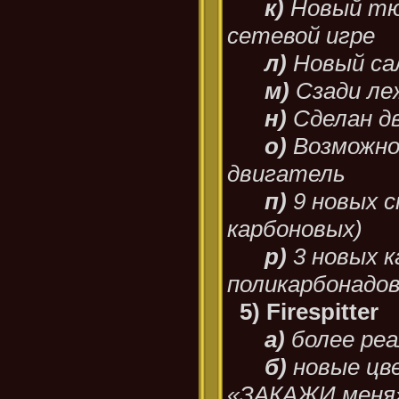
к)
Новый тю
сетевой игре
л)
Новый са
м)
Сзади ле
н)
Сделан д
о)
Возможно
двигатель
п)
9 новых с
карбоновых)
р)
3 новых к
поликарбонадо
5) Firespitter
а)
более ре
б)
новые цве
«ЗАКАЖИ меня»