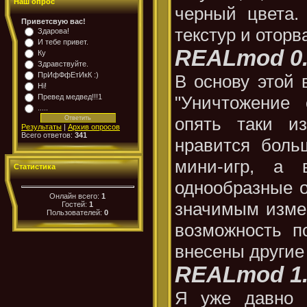
Наш опрос
черный цвета.
Приветсвую вас!
текстур и оторва
Здарова!
И тебе привет.
REALmod 0
Ку
Здравствуйте.
ПрИфФфЕтИкК :)
В основу этой 
Hi!
"Уничтожение 
Превед медвед!!!1
.....
опять таки и
Результаты
|
Архив опросов
Всего ответов:
341
нравится боль
мини-игр, а
Статистика
однообразные о
Онлайн всего:
1
значимым изме
Гостей:
1
Пользователей:
0
возможность п
внесены другие
REALmod 1
Я уже давно 