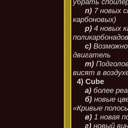
убрать спойле
п)
7 новых с
карбоновых)
р)
4 новых к
поликарбонадо
с)
Возможно
двигатель
т)
Подголов
висят в воздухе
4) Cube
а)
более ре
б)
новые цве
«Кривые полосы
в)
1 новая п
г)
новый вин