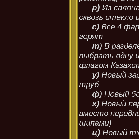
р)
Из салон
сквозь стекло 
с)
Все 4 фа
горят
т)
В раздел
выбрать одну из
флагом Казахст
у)
Новый за
труб
ф)
Новый бо
х)
Новый пер
вместо передн
шипами)
ц)
Новый тю