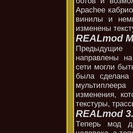
ботов и возмож
Apachee кабрио
винилы и нем
изменены текст
REALmod 
Предыдущие
направлены на
сети могли быт
была сделана
мультиплеера
изменения, ко
текстуры, трасс
REALmod 3
Теперь мод д
человека, а те