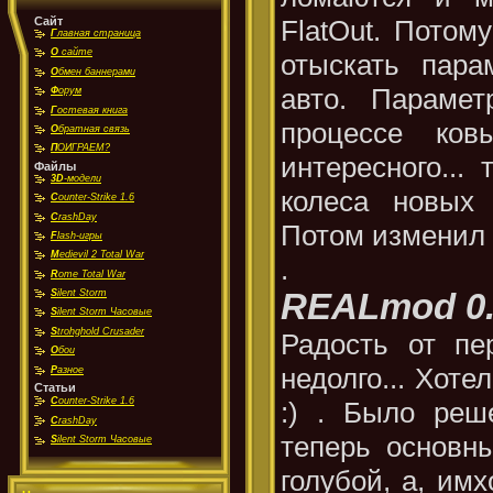
FlatOut. Потом
Сайт
Г
лавная страница
О
сайте
отыскать пара
О
бмен баннерами
авто. Параме
Ф
орум
Г
остевая книга
процессе ко
О
братная связь
П
ОИГРАЕМ?
интересного...
Файлы
3D
-модели
колеса новых
C
ounter-Strike 1.6
C
rashDay
Потом изменил п
F
lash-игры
M
edievil 2 Total War
.
R
ome Total War
REALmod 0
S
ilent Storm
S
ilent Storm Часовые
S
trohghold Crusader
Радость от пе
О
бои
недолго... Хоте
Р
азное
Статьи
C
ounter-Strike 1.6
:) . Было реш
C
rashDay
теперь основн
S
ilent Storm Часовые
голубой, а, им