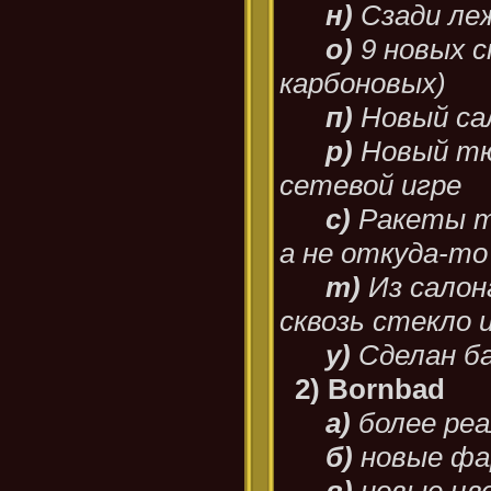
н)
Сзади ле
о)
9 новых с
карбоновых)
п)
Новый са
р)
Новый тю
сетевой игре
с)
Ракеты т
а не откуда-то
т)
Из салон
сквозь стекло 
у)
Сделан ба
2) Bornbad
а)
более ре
б)
новые ф