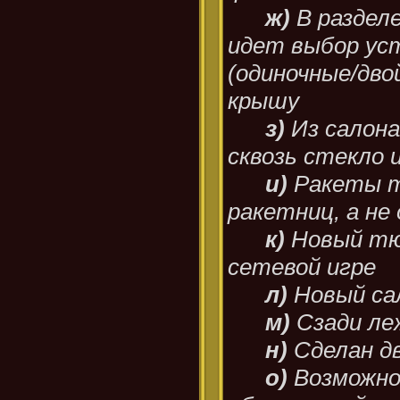
ж)
В раздел
идет выбор уст
(одиночные/дво
крышу
з)
Из салон
сквозь стекло 
и)
Ракеты 
ракетниц, а не
к)
Новый тюн
сетевой игре
л)
Новый са
м)
Сзади ле
н)
Сделан д
о)
Возможно