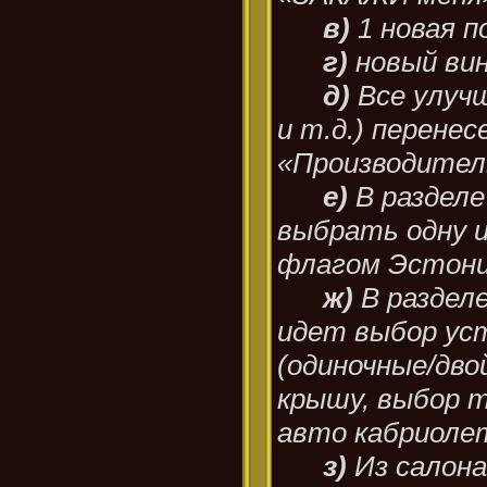
в)
1 новая п
г)
новый ви
д)
Все улучш
и т.д.) перенес
«Производите
е)
В разделе
выбрать одну из
флагом Эстони
ж)
В раздел
идет выбор уст
(одиночные/дво
крышу, выбор т
авто кабриол
з)
Из салон