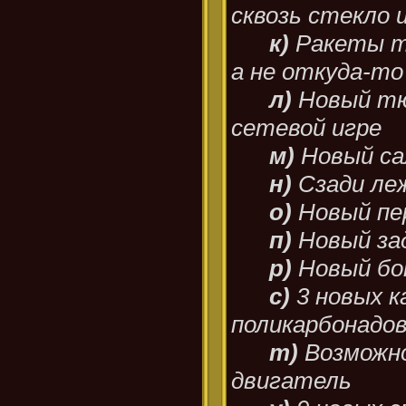
сквозь стекло 
к)
Ракеты т
а не откуда-то
л)
Новый тю
сетевой игре
м)
Новый са
н)
Сзади ле
о)
Новый пе
п)
Новый за
р)
Новый бок
с)
3 новых к
поликарбонадо
т)
Возможно
двигатель