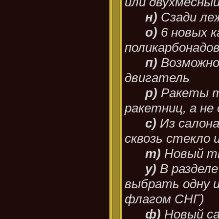
или двухмесный
н)
Сзади ле
о)
6 новых к
поликарбонадов
п)
Возможно
двигатель
р)
Ракеты т
ракетниц, а не
с)
Из салон
сквозь стекло 
т)
Новый тю
у)
В раздел
выбрать одну из
флагом СНГ)
ф)
Новый с