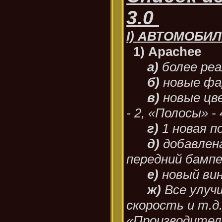
3.0
I) АВТОМОБИЛ
1) Apachee
а)
более ре
б)
новые ф
в)
новые цве
- 2, «Полосы» -
г)
1 новая п
д)
добавлен
передний бамп
е)
новый вин
ж)
Все улуч
скорость и т.д.
«Производите