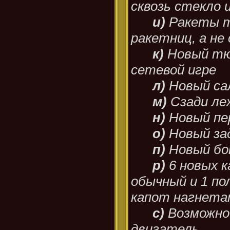
сквозь стекло 
и)
Ракеты 
ракетниц, а не
к)
Новый тю
сетевой игре
л)
Новый са
м)
Сзади ле
н)
Новый пе
о)
Новый за
п)
Новый бо
р)
6 новых к
обычный и 1 по
капот нагнета
с)
Возможно
двигатель