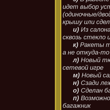
идет выбор уст
(одиночные/дво
крышу или сде
и)
Из салон
сквозь стекло 
к)
Ракеты т
а не откуда-то
л)
Новый тю
сетевой игре
м)
Новый са
н)
Сзади ле
о)
Сделан б
п)
Возможно
багажник