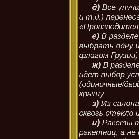
д)
Все улуч
и т.д.) перенес
«Производите
е)
В раздел
выбрать одну из
флагом Грузии)
ж)
В раздел
идет выбор уст
(одиночные/дво
крышу
з)
Из салон
сквозь стекло 
и)
Ракеты 
ракетниц, а не