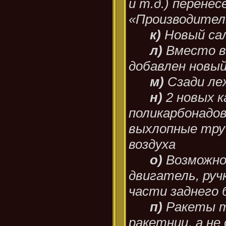
и т.д.) перенес
«Производите
к)
Новый са
л)
Вместо в
добавлен новый
м)
Сзади ле
н)
2 новых к
поликарбонадо
выхлопные тру
воздуха
о)
Возможно
двигатель, руч
части заднего 
п)
Ракеты т
ракетниц, а не