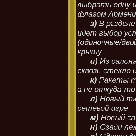
выбрать одну из
флагом Армен
з)
В разделе
идет выбор уст
(одиночные/дво
крышу
и)
Из салон
сквозь стекло 
к)
Ракеты т
а не откуда-то
л)
Новый тю
сетевой игре
м)
Новый са
н)
Сзади ле