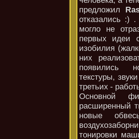
предложил
Ras
отказались :) 
могло не отра
первых идеи с
изобилия (жалк
них реализова
появились н
текстуры, звуки
третьих - рабо
Основной ф
расширенный т
новые обве
воздухозабор
тонировки маш