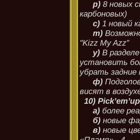
р)
8 новых с
карбоновых)
с)
1 новый 
т)
Возможно
"Kizz My Azz”
у)
В разделе
установить бок
убрать задние 
ф)
Подголов
висят в воздухе
10) Pick’em’u
а)
более ре
б)
новые ф
в)
новые цве
«Пламя» - 4