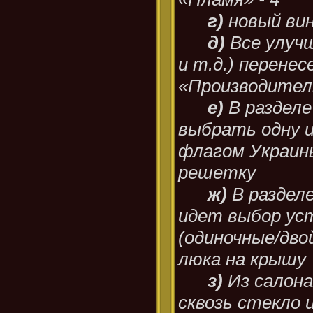
г)
новый вин
д)
Все улучш
и т.д.) перенес
«Производите
е)
В разделе
выбрать одну из
флагом Украин
решетку
ж)
В раздел
идет выбор уст
(одиночные/дво
люка на крышу
з)
Из салон
сквозь стекло 