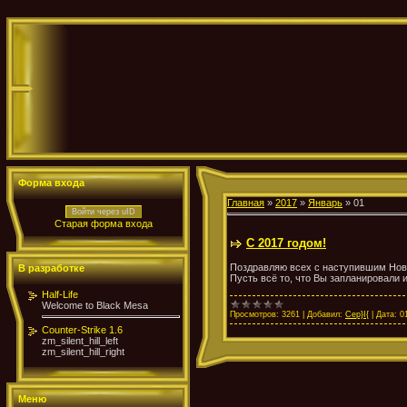
Форма входа
Главная
»
2017
»
Январь
»
01
Войти через uID
Старая форма входа
С 2017 годом!
Поздравляю всех с наступившим Новы
В разработке
Пусть всё то, что Вы запланировали 
Half-Life
Welcome to Black Mesa
Просмотров:
3261
|
Добавил:
Cep}I{
|
Дата:
0
Counter-Strike 1.6
zm_silent_hill_left
zm_silent_hill_right
Меню