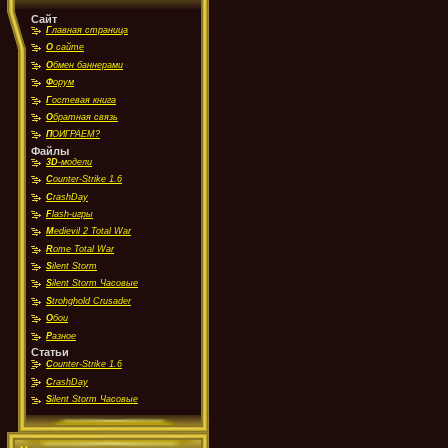
Сайт
Г
лавная страница
О
сайте
О
бмен баннерами
Ф
орум
Г
остевая книга
О
братная связь
П
ОИГРАЕМ?
Файлы
3D
-модели
C
ounter-Strike 1.6
C
rashDay
F
lash-игры
M
edievil 2 Total War
R
ome Total War
S
ilent Storm
S
ilent Storm Часовые
S
trohghold Crusader
О
бои
Р
азное
Статьи
C
ounter-Strike 1.6
C
rashDay
S
ilent Storm Часовые