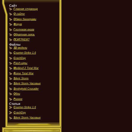
Сайт
Г
лавная страница
О
сайте
О
бмен баннерами
Ф
орум
Г
остевая книга
О
братная связь
П
ОИГРАЕМ?
Файлы
3D
-модели
C
ounter-Strike 1.6
C
rashDay
F
lash-игры
M
edievil 2 Total War
R
ome Total War
S
ilent Storm
S
ilent Storm Часовые
S
trohghold Crusader
О
бои
Р
азное
Статьи
C
ounter-Strike 1.6
C
rashDay
S
ilent Storm Часовые