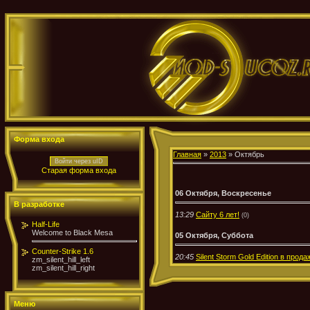
Форма входа
Главная
»
2013
»
Октябрь
Войти через uID
Старая форма входа
06 Октября, Воскресенье
В разработке
13:29
Сайту 6 лет!
(0)
Half-Life
Welcome to Black Mesa
05 Октября, Суббота
Counter-Strike 1.6
20:45
Silent Storm Gold Edition в прода
zm_silent_hill_left
zm_silent_hill_right
Меню