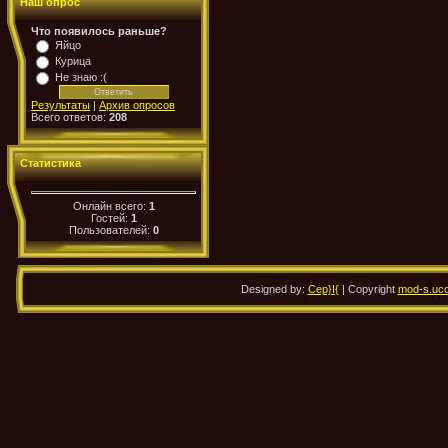
Наш опрос
Что появилось раньше?
Яйцо
Курица
Не знаю :(
Результаты
|
Архив опросов
Всего ответов:
208
Статистика
Онлайн всего:
1
Гостей:
1
Пользователей:
0
Designed by:
Cep}I{
| Copyright
mod-s.uco