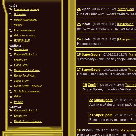
Сайт
26
viper
[
Материал
]
(01.07.2012 16:47)
Г
лавная страница
Я на эту игрушку подсел недавно, ск
О
сайте
О
бмен баннерами
25
lotok
[
Материал
]
(04.06.2012 12:00)
Ф
орум
не получается скачать где там качат
Г
остевая книга
О
братная связь
24
lotok
[
Материал
]
(04.06.2012 12:00)
П
ОИГРАЕМ?
Не понравилось
Файлы
3D
-модели
18
SuperSpore
[
Мат
C
ounter-Strike 1.6
(24.03.2012 13:17)
У кого получилось палец вверх коме
C
rashDay
F
lash-игры
17
SuperSpore
[
Мат
(24.03.2012 13:16)
M
edievil 2 Total War
Пацаны, вас надули, я знаю как их от
R
ome Total War
S
ilent Storm
19
Cep}I{
[
Матер
(24.03.2012 14:52)
S
ilent Storm Часовые
SuperSpore
, спасибо! Ошибку по
S
trohghold Crusader
О
бои
22
SuperSpore
(25.03.2012 13:
Р
азное
Админ,мой descr_strat работа
Статьи
C
ounter-Strike 1.6
23
SuperSpore
(25.03.2012 13:
C
rashDay
Блин, я не могу выложить. Чт
S
ilent Storm Часовые
16
ROMEr
[
Материал
(09.11.2011 19:05)
Блин СПАСИБО как вернуть хотя бы