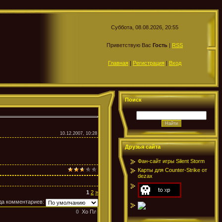
Суббота, 08.08.2026, 20:55
Приветствую Вас
Гость
|
RSS
Главная
|
Регистрация
|
Вход
Поиск
10.12.2007, 10:28
Друзья сайта
Фан-сайт игры Silent Storm
Карты для Counter-Strike от
dezax
1
2
»
да комментариев:
0