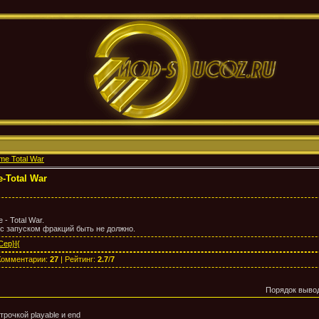
me Total War
-Total War
- Total War.
 с запуском фракций быть не должно.
Cep}I{
Комментарии
:
27
|
Рейтинг
:
2.7
/
7
Порядок выво
рочкой playable и end