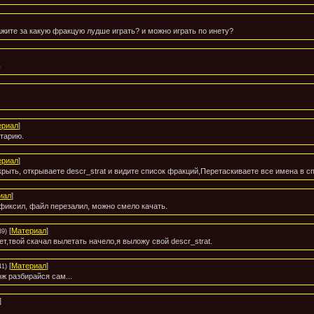
ажите за какую фракцую лудше играть? и можно играть по инету?
ь
ериал
]
нтарию.
ериал
]
крыть, открываете descr_strat и видите список фракций,Перетаскиваете все имена в сп
иал
]
фиксил, файл перезалил, можно смело качать.
[
Материал
]
39)
ет,твой скачал вылетать начело,я выложу свой descr_strat.
[
Материал
]
41)
ож разбирайся сам...
]