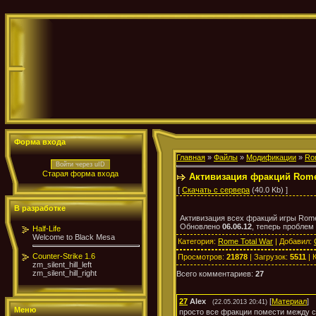
Форма входа
Главная
»
Файлы
»
Модификации
»
Ro
Войти через uID
Старая форма входа
Активизация фракций Rome
[
Скачать с сервера
(40.0 Kb) ]
В разработке
Активизация всех фракций игры Rome 
Обновлено
06.06.12
, теперь проблем
Half-Life
Welcome to Black Mesa
Категория
:
Rome Total War
|
Добавил
:
Counter-Strike 1.6
Просмотров
:
21878
|
Загрузок
:
5511
|
zm_silent_hill_left
zm_silent_hill_right
Всего комментариев
:
27
27
Alex
[
Материал
]
(22.05.2013 20:41)
Меню
просто все фракции помести между ст