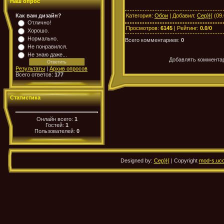
Наш опрос
Категория
:
Обои
|
Добавил
:
Cep}I{
(09.
Как вам дизайн?
Отлично!
Просмотров
:
6145
|
Рейтинг
:
0.0
/
0
Хорошо.
Нормально.
Всего комментариев
:
0
Не понравился.
Не знаю даже...
Добавлять комментар
Результаты
|
Архив опросов
Всего ответов:
177
Статистика
Онлайн всего:
1
Гостей:
1
Пользователей:
0
Designed by:
Cep}I{
| Copyright
mod-s.uco