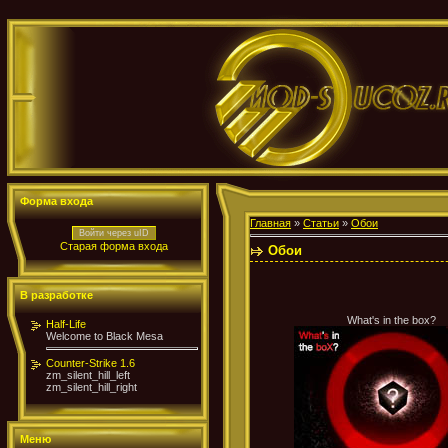
Форма входа
Главная
»
Статьи
»
Обои
Войти через uID
Старая форма входа
Обои
В разработке
What's in the box?
Half-Life
Welcome to Black Mesa
Counter-Strike 1.6
zm_silent_hill_left
zm_silent_hill_right
Меню