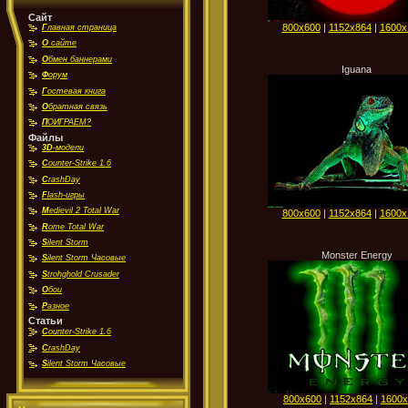
Сайт
800x600
|
1152x864
|
1600x
Г
лавная страница
О
сайте
О
бмен баннерами
Iguana
Ф
орум
Г
остевая книга
О
братная связь
П
ОИГРАЕМ?
Файлы
3D
-модели
C
ounter-Strike 1.6
C
rashDay
F
lash-игры
M
edievil 2 Total War
800x600
|
1152x864
|
1600x
R
ome Total War
S
ilent Storm
Monster Energy
S
ilent Storm Часовые
S
trohghold Crusader
О
бои
Р
азное
Статьи
C
ounter-Strike 1.6
C
rashDay
S
ilent Storm Часовые
800x600
|
1152x864
|
1600x