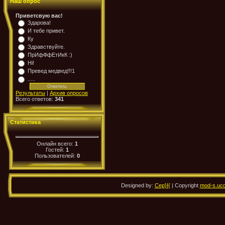
Наш опрос
Приветсвую вас!
Здарова!
И тебе привет.
Ку
Здравствуйте.
ПрИфФфЕтИкК :)
Hi!
Превед медвед!!!1
.....
Результаты
|
Архив опросов
Всего ответов:
341
Статистика
Онлайн всего:
1
Гостей:
1
Пользователей:
0
Designed by:
Cep}I{
| Copyright
mod-s.uco