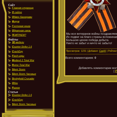
Сайт
Г
лавная страница
О
сайте
О
бмен баннерами
Ф
орум
Г
остевая книга
О
братная связь
Мы все ветеранов войны поздравляе
П
ОИГРАЕМ?
Их подвиг на благо страны вспомина
Файлы
Большою ценою победа добыта.
3D
-модели
Никто не забыт и ничто не забыто!
C
ounter-Strike 1.6
Просмотров
: 1231 |
Добавил
:
Cep}I{
|
Рейтинг
C
rashDay
F
lash-игры
Всего комментариев
:
0
M
edievil 2 Total War
R
ome Total War
Добавлять комментарии могу
S
ilent Storm
[
Р
S
ilent Storm Часовые
S
trohghold Crusader
О
бои
Р
азное
Статьи
C
ounter-Strike 1.6
C
rashDay
S
ilent Storm Часовые