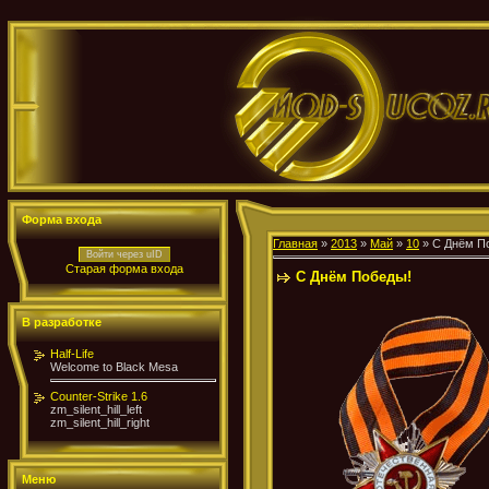
Форма входа
Главная
»
2013
»
Май
»
10
» С Днём П
Войти через uID
Старая форма входа
С Днём Победы!
В разработке
Half-Life
Welcome to Black Mesa
Counter-Strike 1.6
zm_silent_hill_left
zm_silent_hill_right
Меню