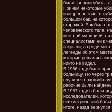
были зверски убиты, а
Причем некоторые уби
изощренностью: в каби
большой бак, на кото
сторожей. Бак был пол
человеческого тела. Р
местной милицией, ни
специалистами ни к че
закрыли, а среди мест
легенды об этом месте
которые решались сход
никто не видел.
В 1986 году было при
больницу. Но через тр
случился похожий случа
рабочие были найдены
В 1987 году в больни
исследователей, кото
психиатрической больн
итоге, назад вернулся