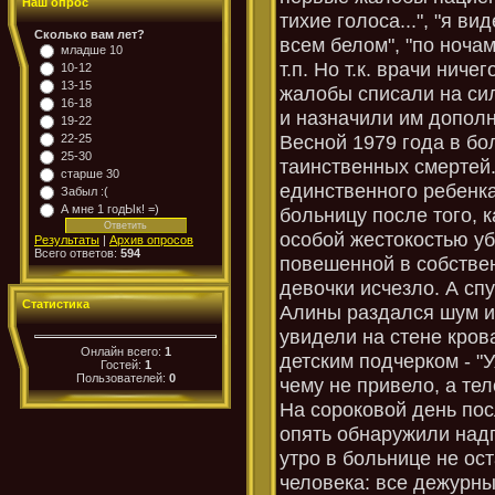
Наш опрос
тихие голоса...", "я в
Сколько вам лет?
всем белом", "по ноча
младше 10
т.п. Но т.к. врачи нич
10-12
13-15
жалобы списали на си
16-18
и назначили им допол
19-22
Весной 1979 года в б
22-25
25-30
таинственных смертей.
старше 30
единственного ребенка
Забыл :(
А мне 1 годЫк! =)
больницу после того, к
особой жестокостью у
Результаты
|
Архив опросов
Всего ответов:
594
повешенной в собствен
девочки исчезло. А сп
Статистика
Алины раздался шум и
увидели на стене кро
Онлайн всего:
1
детским подчерком - "У
Гостей:
1
Пользователей:
0
чему не привело, а тел
На сороковой день пос
опять обнаружили надп
утро в больнице не ос
человека: все дежурны