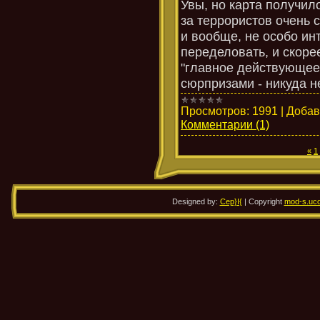
Увы, но карта получил
за террористов очень 
и вообще, не особо инт
переделовать, и скорее
"главное действующее
сюрпризами - никуда не
Просмотров:
1991
|
Добав
Комментарии (1)
«
1
Designed by:
Cep}I{
| Copyright
mod-s.uco