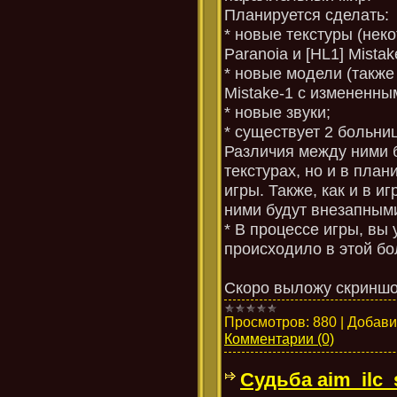
Планируется сделать:
* новые текстуры (нек
Paranoia и [HL1] Mistak
* новые модели (также 
Mistake-1 с измененны
* новые звуки;
* существует 2 больни
Различия между ними б
текстурах, но и в пла
игры. Также, как и в иг
ними будут внезапным
* В процессе игры, вы 
происходило в этой бо
Скоро выложу скриншо
Просмотров:
880
|
Добави
Комментарии (0)
Судьба aim_ilc_s