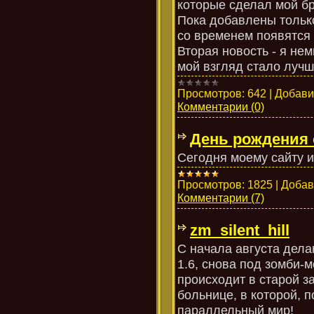
которые сделал мой бр
Пока добавлены толь
со временем появятся 
Вторая новость - я не
мой взгляд стало лучш
Просмотров:
642
|
Добави
Комментарии (0)
День рождения 
Сегодня моему сайту и
Просмотров:
1825
|
Добав
Комментарии (7)
zm_silent_hill
С начала августа делаю
1.6, снова под зомби-мо
происходит в старой 
больнице, в которой, п
параллельный мир!