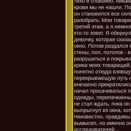
тихо и спокойно, ника
крови мы не нашли. П
он становился все сил
разобрать. Мои товар
третий этаж, а я немно
кто-то зовет. Я оберну
девочку, которая сказа
окно. Потом раздался 
стены, пол, потолок - 
разрушаться и покрыв
крики моих товарищей,
понятно откуда взявшу
перекрывающую путь на
внезапно прекратились
начал просачиваться п
одежды, перепачканны
не стал ждать, пока он
выпрыгнул из окна, ко
Неизвестно, правдивы 
вымысел, но именно о
исследователей...