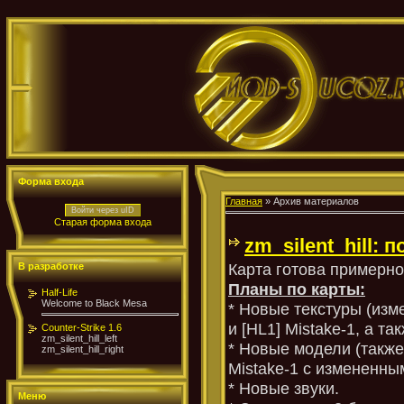
Форма входа
Главная
»
Архив материалов
Войти через uID
Старая форма входа
zm_silent_hill: 
Карта готова примерно
В разработке
Планы по карты:
Half-Life
Welcome to Black Mesa
* Новые текстуры (изм
и [HL1] Mistake-1, а та
Counter-Strike 1.6
zm_silent_hill_left
* Новые модели (также 
zm_silent_hill_right
Mistake-1 с измененны
* Новые звуки.
Меню