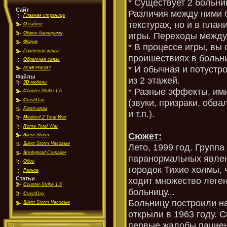
* Существует 2 больни
Сайт
Различия между ними б
Г
лавная страница
текстурах, но и в пла
О
сайте
О
бмен баннерами
игры. Переходы между
Ф
орум
* В процессе игры, вы
Г
остевая книга
проишествиях в больни
О
братная связь
* И обычная и потустр
П
ОИГРАЕМ?
Файлы
из 2 этажей.
3D
-модели
* Разные эффекты, им
C
ounter-Strike 1.6
C
rashDay
(звуки, призраки, об
F
lash-игры
и т.п.).
M
edievil 2 Total War
R
ome Total War
Сюжет:
S
ilent Storm
S
ilent Storm Часовые
Лето, 1999 год. Групп
S
trohghold Crusader
паранормальных явлен
О
бои
городок Тихие холмы, 
Р
азное
Статьи
ходит множество леге
C
ounter-Strike 1.6
больницу...
C
rashDay
Больницу построили на
S
ilent Storm Часовые
открыли в 1963 году. С
первые жалобы пациен