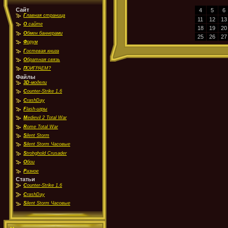
Сайт
4
5
6
Г
лавная страница
11
12
13
О
сайте
18
19
20
О
бмен баннерами
25
26
27
Ф
орум
Г
остевая книга
О
братная связь
П
ОИГРАЕМ?
Файлы
3D
-модели
C
ounter-Strike 1.6
C
rashDay
F
lash-игры
M
edievil 2 Total War
R
ome Total War
S
ilent Storm
S
ilent Storm Часовые
S
trohghold Crusader
О
бои
Р
азное
Статьи
C
ounter-Strike 1.6
C
rashDay
S
ilent Storm Часовые