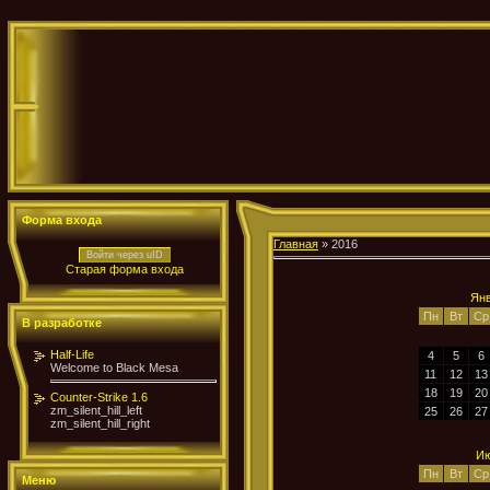
Форма входа
Главная
»
2016
Войти через uID
Старая форма входа
Янв
Пн
Вт
Ср
В разработке
Half-Life
4
5
6
Welcome to Black Mesa
11
12
13
18
19
20
Counter-Strike 1.6
zm_silent_hill_left
25
26
27
zm_silent_hill_right
Ию
Пн
Вт
Ср
Меню