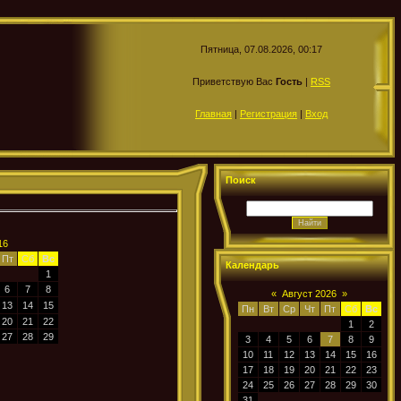
Пятница, 07.08.2026, 00:17
Приветствую Вас
Гость
|
RSS
Главная
|
Регистрация
|
Вход
Поиск
16
Пт
Сб
Вс
Календарь
1
6
7
8
«
Август 2026
»
13
14
15
Пн
Вт
Ср
Чт
Пт
Сб
Вс
20
21
22
1
2
27
28
29
3
4
5
6
7
8
9
10
11
12
13
14
15
16
17
18
19
20
21
22
23
24
25
26
27
28
29
30
31