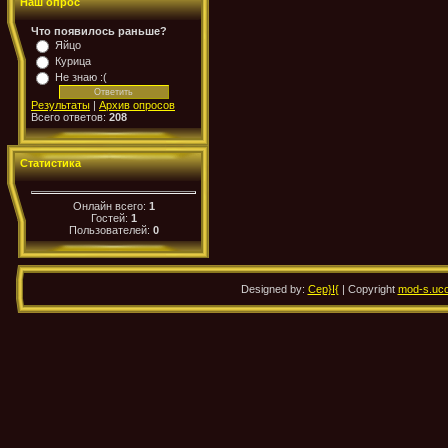
Наш опрос
Что появилось раньше?
Яйцо
Курица
Не знаю :(
Результаты
|
Архив опросов
Всего ответов:
208
Статистика
Онлайн всего:
1
Гостей:
1
Пользователей:
0
Designed by:
Cep}I{
| Copyright
mod-s.uco