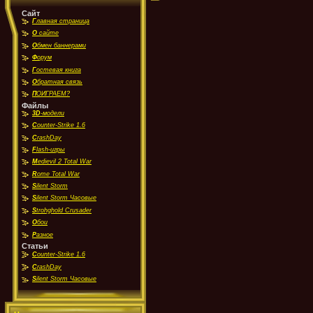
Сайт
Г
лавная страница
О
сайте
О
бмен баннерами
Ф
орум
Г
остевая книга
О
братная связь
П
ОИГРАЕМ?
Файлы
3D
-модели
C
ounter-Strike 1.6
C
rashDay
F
lash-игры
M
edievil 2 Total War
R
ome Total War
S
ilent Storm
S
ilent Storm Часовые
S
trohghold Crusader
О
бои
Р
азное
Статьи
C
ounter-Strike 1.6
C
rashDay
S
ilent Storm Часовые