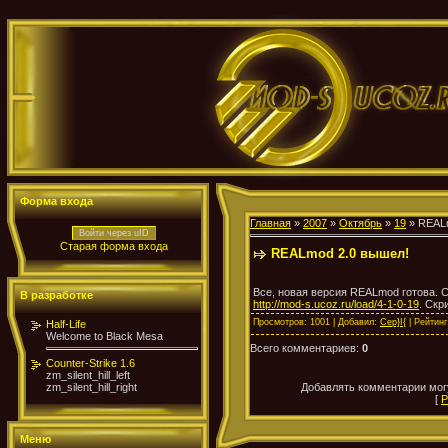
Форма входа
Главная
»
2007
»
Октябрь
»
19
» REALm
Войти через uID
Старая форма входа
REALmod 2.0 вышел!
Все, новая версия REALmod готова. С
В разработке
http://mod-s.ucoz.ru/load/4-1-0-19
. Скр
Просмотров
: 1001 |
Добавил
:
Cep}I{
|
Рейтинг
Half-Life
Welcome to Black Mesa
Всего комментариев
:
0
Counter-Strike 1.6
zm_silent_hill_left
Добавлять комментарии могу
zm_silent_hill_right
[
Р
Меню