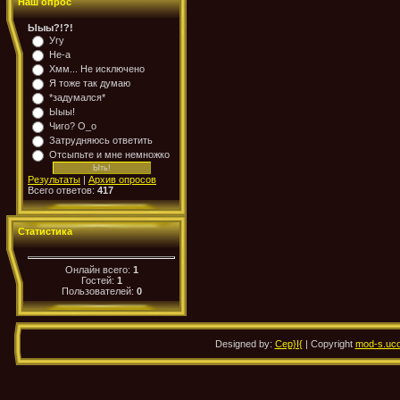
Наш опрос
Ыыы?!?!
Угу
Не-а
Хмм... Не исключено
Я тоже так думаю
*задумался*
Ыыы!
Чиго? О_о
Затрудняюсь ответить
Отсыпьте и мне немножко
Результаты
|
Архив опросов
Всего ответов:
417
Статистика
Онлайн всего:
1
Гостей:
1
Пользователей:
0
Designed by:
Cep}I{
| Copyright
mod-s.uco