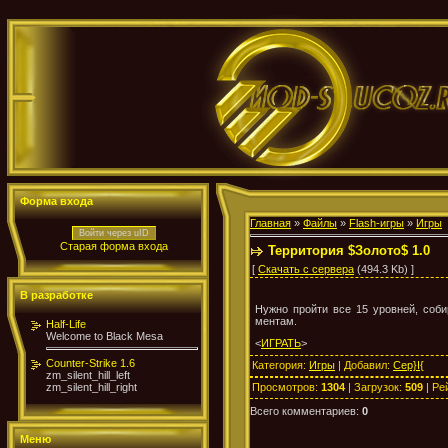
Форма входа
Главная
»
Файлы
»
Flash-игры
»
Игры
Войти через uID
Старая форма входа
Территория $Золото$ 1.0
[
Скачать с сервера
(494.3 Kb) ]
В разработке
Нужно пройти все 15 уровней, соб
ментам.
Half-Life
Welcome to Black Mesa
<
ИГРАТЬ
>
Counter-Strike 1.6
Категория
:
Игры
|
Добавил
:
Cep}I{
zm_silent_hill_left
Просмотров
:
1304
|
Загрузок
:
509
|
Ре
zm_silent_hill_right
Всего комментариев
:
0
Меню