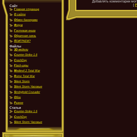
Добавлять комментарии могу
[
Р
Сайт
Г
лавная страница
О
сайте
О
бмен баннерами
Ф
орум
Г
остевая книга
О
братная связь
П
ОИГРАЕМ?
Файлы
3D
-модели
C
ounter-Strike 1.6
C
rashDay
F
lash-игры
M
edievil 2 Total War
R
ome Total War
S
ilent Storm
S
ilent Storm Часовые
S
trohghold Crusader
О
бои
Р
азное
Статьи
C
ounter-Strike 1.6
C
rashDay
S
ilent Storm Часовые