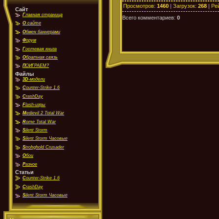
Просмотров
:
1460
|
Загрузок
:
268
|
Ре
Сайт
Г
лавная страница
Всего комментариев
:
0
О
сайте
О
бмен баннерами
Ф
орум
Г
остевая книга
О
братная связь
П
ОИГРАЕМ?
Файлы
3D
-модели
C
ounter-Strike 1.6
C
rashDay
F
lash-игры
M
edievil 2 Total War
R
ome Total War
S
ilent Storm
S
ilent Storm Часовые
S
trohghold Crusader
О
бои
Р
азное
Статьи
C
ounter-Strike 1.6
C
rashDay
S
ilent Storm Часовые