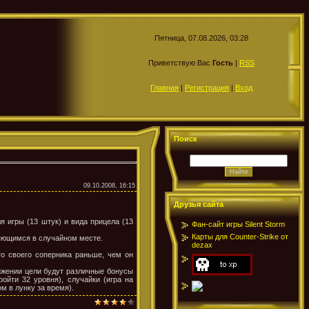
Пятница, 07.08.2026, 03:28
Приветствую Вас
Гость
|
RSS
Главная
|
Регистрация
|
Вход
Поиск
09.10.2008, 16:15
Друзья сайта
я игры (13 штук) и вида прицела (13
Фан-сайт игры Silent Storm
Карты для Counter-Strike от
ляющимся в случайном месте.
dezax
го своего соперника раньше, чем он
тижении цели будут различные бонусы
ройти 32 уровня), случайки (игра на
м в лунку за время).