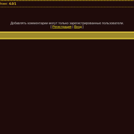
йтинг
:
4.0
/
1
Добавлять комментарии могут только зарегистрированные пользователи.
[
Регистрация
|
Вход
]