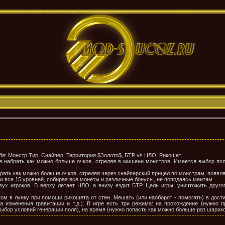
себя: Монстр Тир, Снайпер, Территория $Золото$, БТР vs НЛО, Рикошет.
мя набрать как можно больше очков, стреляя в мишени монстров. Имеется выбор пол
абрать как можно больше очков, стреляя через снайперский прицел по монстрам, появ
и все 15 уровней, собирая все монеты и различные бонусы, не поподаясь ментам.
вух игроков. В верху летает НЛО, а внизу ездит БТР. Цель игры: уничтожить друго
ком в лунку при помощи рикошета от стен. Мешать (или наоборот - помогать) в дос
а изменения гравитации и т.д.). В игре есть три режима: на прохождение (нужно п
ыбор условий генерации поля), на время (нужно попасть как можно больше раз шарико