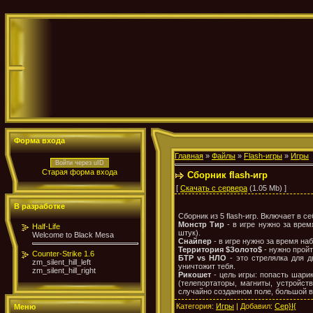
Форма входа
Главная
»
Файлы
»
Flash-игры
»
Игры
Войти через uID
Старая форма входа
Сборник flash-игр
[
Скачать с сервера
(1.05 Mb) ]
В разработке
Сборник из 5 flash-игр. Включает в 
Монстр Тир
- в игре нужно за вре
Half-Life
штук).
Welcome to Black Mesa
Снайпер
- в игре нужно за время н
Территория $Золото$
- нужно пройт
Counter-Strike 1.6
БТР vs НЛО
- это стрелялка для д
zm_silent_hill_left
уничтожит тебя.
zm_silent_hill_right
Рикошет
- цель игры: попасть шари
(телепортаторы, магниты, устройств
случайно созданном поле, большой в
Категория
:
Игры
|
Добавил
:
Cep}I{
Меню